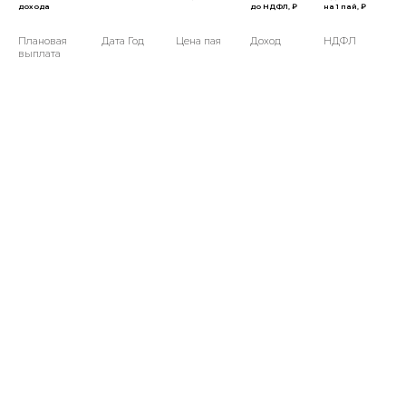
дохода
до НДФЛ, ₽
на 1 пай, ₽
Плановая
Дата Год
Цена пая
Доход
НДФЛ
выплата