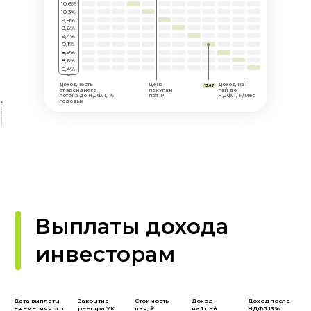
10,6%
10,3%
9,9%
9,6%
9,4%
9,1%
8,9%
8,6%
8,4%
Доходность
Цена
Доход на 1
13,67
от арендного
покупки
пай до
потока до НДФЛ, %
пая, ₽
НДФЛ, ₽/мес
годовых
Кто управляет вашей
недвижимостью
Работаем с самыми крутыми
профессионалами на рынке,
потому что считаем,
что качественное сопровождение
и управление проектом – это вклад
в его развитие и улучшение,
что отражается на его цене.
Дата выплаты
Закрытие
Стоимость
Доход
Доход после
ежемесячного
реестра УК
пая, ₽
на 1 пай
НДФЛ 13%