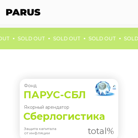
OUT
SOLD OUT
SOLD OUT
SOLD OUT
SOLD
Фонд
ПАРУС-СБЛ
Якорный арендатор
Сберлогистика
total%
Защита капитала
от инфляции