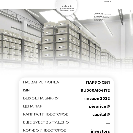
БАНКА
extra ₽
Прочие активы и
обязательства
* Приведены
прогнозные значения
капитала инвесторов
и прочих обязательств
по состоянию
на 11.06.2026
НАЗВАНИЕ ФОНДА
ПАРУС-СБЛ
ISIN
RU000A104172
ВЫХОД НА БИРЖУ
январь 2022
ЦЕНА ПАЯ
pieprice ₽
КАПИТАЛ ИНВЕСТОРОВ
capital ₽
ЕЩЕ БУДЕТ ВЫПУЩЕНО
—
КОЛ-ВО ИНВЕСТОРОВ
investors