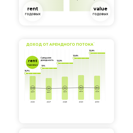
rent
value
годовых
годовых
*
ДОХОД ОТ АРЕНДНОГО ПОТОКА
Средняя
rent
доходность
годовых
Выплаты дохода
инвесторам