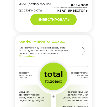
ИМУЩЕСТВО ФОНДА
Доли ООО
ООО «Объединенные инвестиции в недвижимость»
ДОСТУПНОСТЬ
КВАЛ. ИНВЕСТОРЫ
ИНВЕСТИРОВАТЬ
КАК ФОРМИРУЕТСЯ ДОХОД
Планируемая суммарная доходность
от арендного потока и прогнозируемого
роста стоимости самого актива.
Подробнее
total
ДОХОД ОТ
ДОХОД ОТ РОСТА
АРЕНДНОГО
СТОИМОСТИ
ПОТОКА
АКТИВА
годовых
Средняя
Прогнозируемая
арифметическая
дополнительная
доходность с янв '26
доходность от роста
по дек '30 (до НДФЛ)
стоимости актива
с
реинвестированием