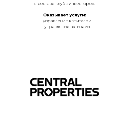
в составе клуба инвесторов.
Оказывает услуги:
Остались вопросы?
— управление капиталом
Оставьте свои контакты
— управление активами
или позвоните нашим специалистам