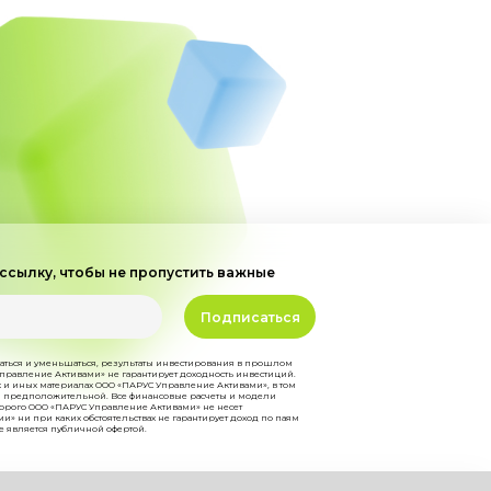
ссылку, чтобы не пропустить важные
Подписаться
аться и уменьшаться, результаты инвестирования в прошлом
правление Активами» не гарантирует доходность инвестиций.
 и иных материалах ООО «ПАРУС Управление Активами», в том
ся предположительной. Все финансовые расчеты и модели
оторого ООО «ПАРУС Управление Активами» не несет
и» ни при каких обстоятельствах не гарантирует доход по паям
е является публичной офертой.