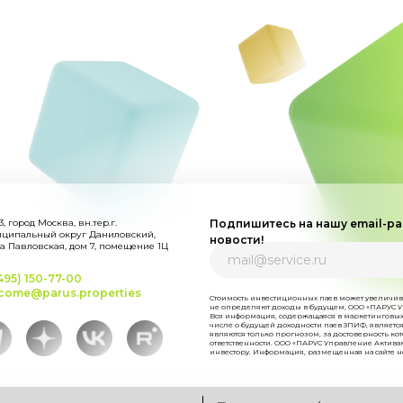
3, город Москва, вн.тер.г.
Подпишитесь на нашу email-ра
ципальный округ Даниловский,
новости!
а Павловская, дом 7, помещение 1Ц
495) 150-77-00
come@parus.properties
Стоимость инвестиционных паев может увеличив
не определяют доходы в будущем, ООО «ПАРУС У
Вся информация, содержащаяся в маркетинговых
числе о будущей доходности паев ЗПИФ, являет
являются только прогнозом, за достоверность к
ответственности. ООО «ПАРУС Управление Активам
инвестору. Информация, размещенная на сайте н