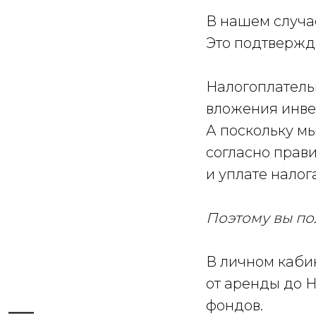
В нашем случа
Это подтвержда
Налогоплатель
вложения инве
А поскольку м
согласно прав
и уплате нало
Поэтому вы по
В личном каби
от аренды до 
фондов.