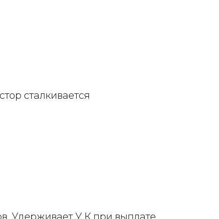
тор сталкивается
)
в. Удерживает У К при выплате.