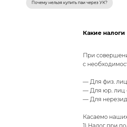
Почему нельзя купить паи через УК?
Какие налоги
При совершени
с необходимост
— Для физ. лиц
— Для юр. лиц
— Для нерезид
Касаемо наших
1) Налог при п