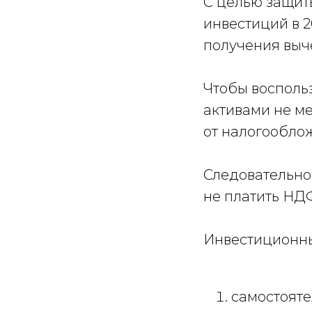
С целью защит
инвестиций в 2
получения выче
Чтобы восполь
активами не м
от налогооблож
Следовательно,
не платить НДФ
Инвестиционны
самостояте