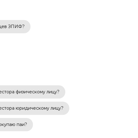
ьцев ЗПИФ?
вестора физическому лицу?
вестора юридическому лицу?
покупаю паи?