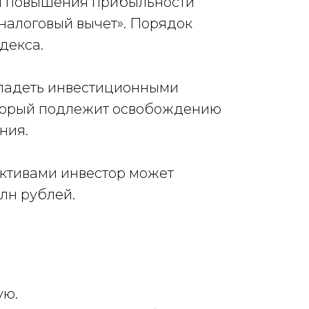
ля повышения прибыльности
 «налоговый вычет». Порядок
декса.
владеть инвестиционными
который подлежит освобождению
ния.
активами инвестор может
лн рублей.
ую.