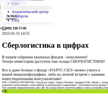
Блог
Аналитический центр
Слайдизм
Личный
кабинет
FAQ
+7 (495) 150-77-00
2022-01-31 14:53
Сберлогистика в цифрах
В нашем собрании квальных фондов - пополнение!
Теперь инвесторам доступны паи склада СБЕРЛОГИСТИКИ!
Все и даже больше о фонде «ПАРУС-СБЛ» можно узнать в
нашей микроинфографике, либо на личной встрече с нашими
инвестиционными консультантами!
ООО «СЕНТРАЛ ПРОПЕРТИЗ» использует сервис «Яндекс Метрика» компании ООО «Яндекс», который по
разрешаете использование cookies-файлов и подтверждаете ознакомление с "Политикой использовани
этих сведений совершенствовать наш сайт. Вы всегда можете отключить файлы cookie в настройках Ваш
OK