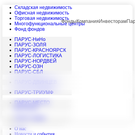
Складская недвижимость
Офисная недвижимость
Торговая недвижимость
Фонды
Компания
Инвесторам
Пар
Многофункциональные центры
Фонд фондов
ПАРУС-НиНо
ПАРУС-ЗОЛЯ
ПАРУС-КРАСНОЯРСК
ПАРУС-ЛОГИСТИКА
ПАРУС-НОРДВЕЙ
ПАРУС-ОЗН
ПАРУС-СБЛ
ПАРУС-ДВИНЦЕВ
ПАРУС-ТРИУМФ
ПАРУС-МЕСТО
ВСТРЕЧИ
ПАРУС-МАКС
О нас
Новости и события