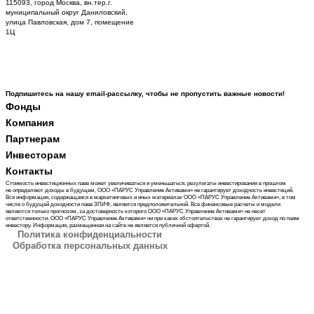
115093, город Москва, вн.тер.г.
муниципальный округ Даниловский,
улица Павловская, дом 7, помещение
1Ц
Подпишитесь на нашу email-рассылку, чтобы не пропустить важные новости!
Фонды
Компания
Партнерам
Инвесторам
Контакты
Стоимость инвестиционных паев может увеличиваться и уменьшаться, результаты инвестирования в прошлом
не определяют доходы в будущем, ООО «ПАРУС Управление Активами» не гарантирует доходность инвестиций.
Вся информация, содержащаяся в маркетинговых и иных материалах ООО «ПАРУС Управление Активами», в том
числе о будущей доходности паев ЗПИФ, является предположительной. Все финансовые расчеты и модели
являются только прогнозом, за достоверность которого ООО «ПАРУС Управление Активами» не несет
ответственности. ООО «ПАРУС Управление Активами» ни при каких обстоятельствах не гарантирует доход по паям
инвестору. Информация, размещенная на сайте не является публичной офертой.
Политика конфиденциальности
Обработка персональных данных