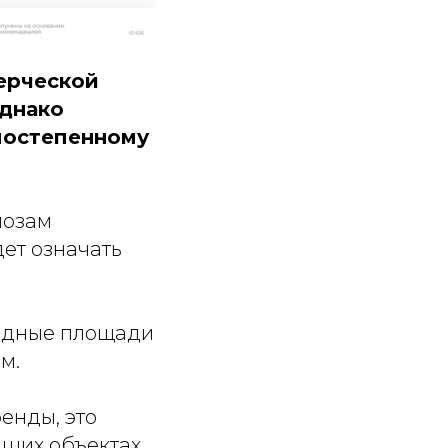
мерческой
Однако
 постепенному
нозам
дет означать
бодные площади
м.
енды, это
аших объектах