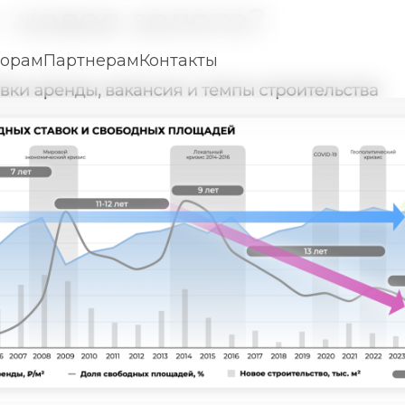
 новое золото?
торам
Партнерам
Контакты