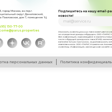
3, город Москва, вн.тер.г.
Подпишитесь на нашу email-ра
ципальный округ Даниловский,
новости!
а Павловская, дом 7, помещение 1Ц
495) 150-77-00
come@parus.properties
Стоимость инвестиционных паев может увеличив
не определяют доходы в будущем, ООО «ПАРУС У
Вся информация, содержащаяся в маркетинговых
числе о будущей доходности паев ЗПИФ, являет
являются только прогнозом, за достоверность к
ответственности. ООО «ПАРУС Управление Активам
инвестору. Информация, размещенная на сайте н
отка персональных данных
Политика конфиденциаль