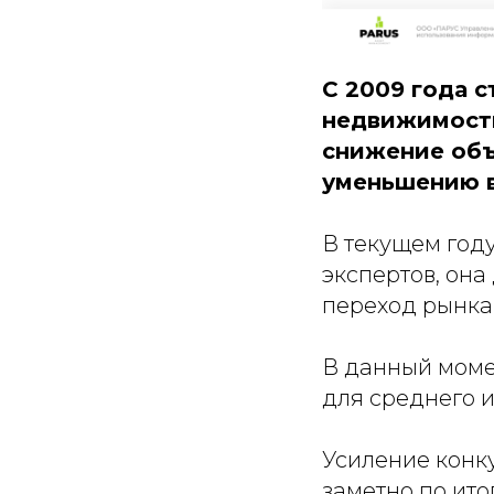
С 2009 года 
недвижимости
снижение объ
уменьшению в
В текущем год
экспертов, она
переход рынка
В данный моме
для среднего и
Усиление конку
заметно по ито