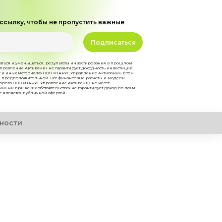
ссылку, чтобы не пропустить важные
Подписаться
аться и уменьшаться, результаты инвестирования в прошлом
правление Активами» не гарантирует доходность инвестиций.
 и иных материалах ООО «ПАРУС Управление Активами», в том
ся предположительной. Все финансовые расчеты и модели
оторого ООО «ПАРУС Управление Активами» не несет
и» ни при каких обстоятельствах не гарантирует доход по паям
е является публичной офертой.
ности